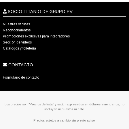
SOCIO TITANIO DE GRUPO PV
Nuestras oficinas
Reconocimientos
Promociones exclusivas para integradores
Sección de videos
Catálogos y folletería
CONTACTO
Formulario de contacto
Los precios son “Precios de lista” y están expresados en dólares americanos, no
incluyen impuestos ni flete.
Precios sujetos a cambio sin previo aviso.