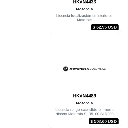
HKVN4433
Motorola
Licencia localización en interiores
Motorola
$ 62.95 USD
.
HKVN4489
Motorola
Licencia rango extendido en modo
directo Motorola SLR5100 SLR800
$ 503.60 USD