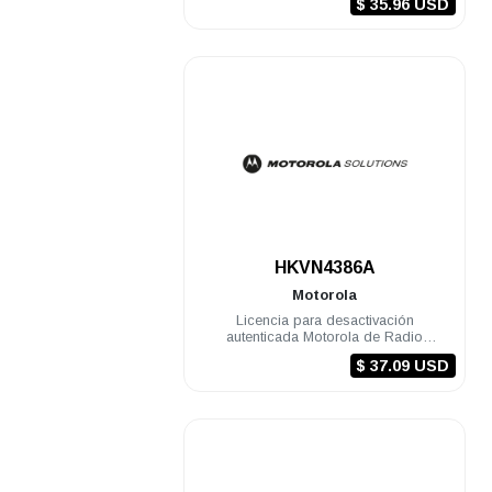
$ 35.96 USD
.
HKVN4386A
Motorola
Licencia para desactivación
autenticada Motorola de Radio
MOTOTRBO - Clave de Licencia de
$ 37.09 USD
Radio