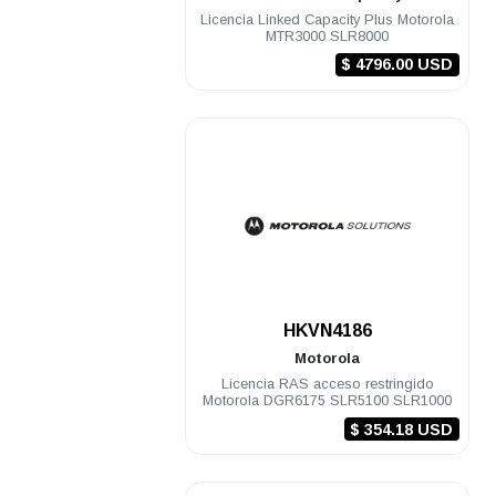
Licencia Linked Capacity Plus Motorola
MTR3000 SLR8000
$ 4796.00 USD
.
HKVN4186
Motorola
Licencia RAS acceso restringido
Motorola DGR6175 SLR5100 SLR1000
$ 354.18 USD