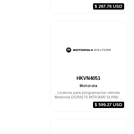
$ 287.76 USD
.
HKVN4051
Motorola
Licencia para programacion remota
Motorola DGR6175 MTR3000 SLR8000
SLR5100
$ 599.27 USD