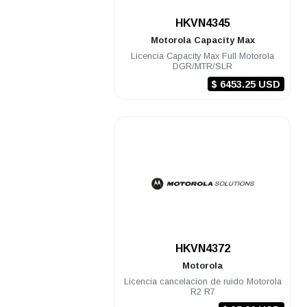
.
HKVN4345
Motorola
Capacity Max
Licencia Capacity Max Full Motorola
DGR/MTR/SLR
$ 6453.25 USD
.
HKVN4372
Motorola
Licencia cancelacion de ruido Motorola
R2 R7