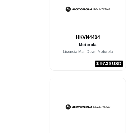
.
HKVN4404
Motorola
Licencia Man Down Motorola
$ 97.36 USD
.