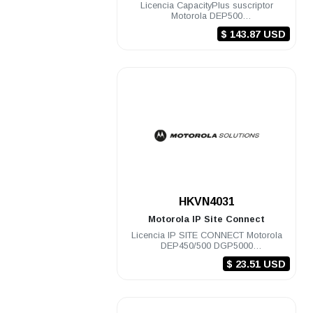
Licencia CapacityPlus suscriptor
Motorola DEP500
DGP8000/5000/4150/6150 DEM500
$ 143.87 USD
DGM8000/5000/6100/410
.
HKVN4031
Motorola
IP Site Connect
Licencia IP SITE CONNECT Motorola
DEP450/500 DGP5000
DEM300/400/500 DGM5000
$ 23.51 USD