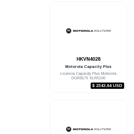
.
HKVN4028
Motorola
Capacity Plus
Licencia Capacity Plus Motorola
DGR6175 SLR5100
$ 2343.64 USD