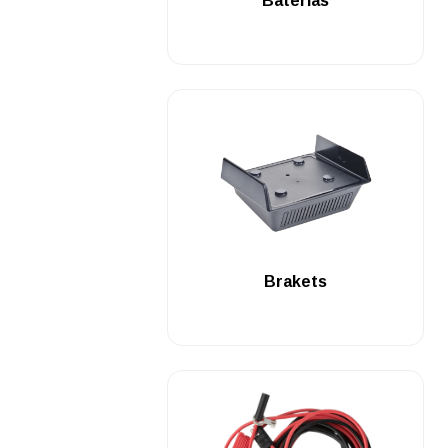
Baterías
.
Brakets