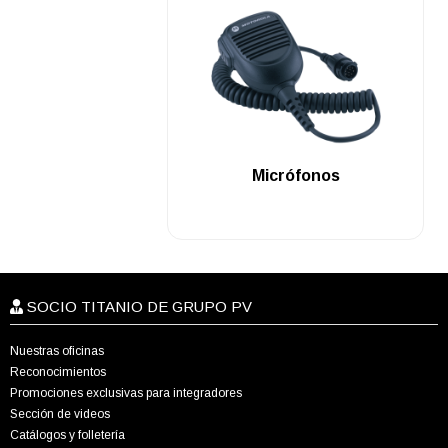
.
Micrófonos
SOCIO TITANIO DE GRUPO PV
Nuestras oficinas
Reconocimientos
Promociones exclusivas para integradores
Sección de videos
Catálogos y folletería