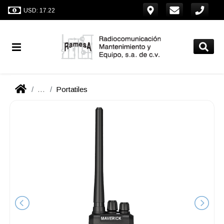
USD: 17.22
...
Portatiles