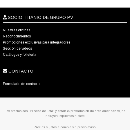
SOCIO TITANIO DE GRUPO PV
Nuestras oficinas
Reconocimientos
Promociones exclusivas para integradores
Sección de videos
Catálogos y folletería
CONTACTO
Formulario de contacto
Los precios son “Precios de lista” y están expresados en dólares americanos, no
incluyen impuestos ni flete.
Precios sujetos a cambio sin previo aviso.