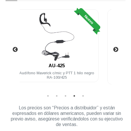
Nuevo
.
LAH84KDC8AA4AN
lo negro
Radio portátil análogo Motorola A8 16 Ch 5
Radi
Watts VHF 150-174 Mhz NKP
Los precios son “Precios a distribuidor” y están
expresados en dólares americanos, pueden variar sin
previo aviso, asegúrese verificándolos con su ejecutivo
de ventas.