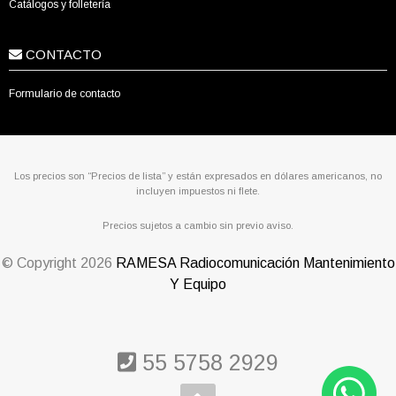
Catálogos y folletería
CONTACTO
Formulario de contacto
Los precios son “Precios de lista” y están expresados en dólares americanos, no
incluyen impuestos ni flete.
Precios sujetos a cambio sin previo aviso.
© Copyright
2026
RAMESA Radiocomunicación Mantenimiento
Y Equipo
55 5758 2929