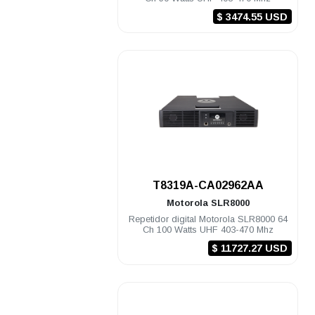
$ 3474.55 USD
.
T8319A-CA02962AA
Motorola
SLR8000
Repetidor digital Motorola SLR8000 64
Ch 100 Watts UHF 403-470 Mhz
$ 11727.27 USD