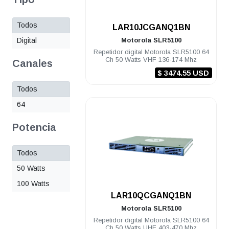
Todos
.
LAR10JCGANQ1BN
Digital
Motorola
SLR5100
Repetidor digital Motorola SLR5100 64
Ch 50 Watts VHF 136-174 Mhz
Canales
$ 3474.55 USD
Todos
64
Potencia
Todos
50 Watts
100 Watts
.
LAR10QCGANQ1BN
Motorola
SLR5100
Repetidor digital Motorola SLR5100 64
Ch 50 Watts UHF 403-470 Mhz