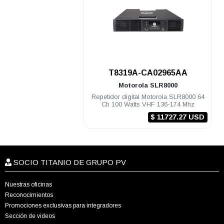
.
T8319A-CA02965AA
Motorola
SLR8000
Repetidor digital Motorola SLR8000 64
Ch 100 Watts VHF 136-174 Mhz
$ 11727.27 USD
SOCIO TITANIO DE GRUPO PV
Nuestras oficinas
Reconocimientos
Promociones exclusivas para integradores
Sección de videos