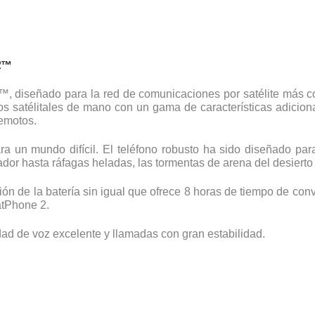
2™
, diseñado para la red de comunicaciones por satélite más co
os satélitales de mano con un gama de características adici
remotos.
ra un mundo difícil. El teléfono robusto ha sido diseñado par
ador hasta ráfagas heladas, las tormentas de arena del desierto
ción de la batería sin igual que ofrece 8 horas de tiempo de co
atPhone 2.
dad de voz excelente y llamadas con gran estabilidad.