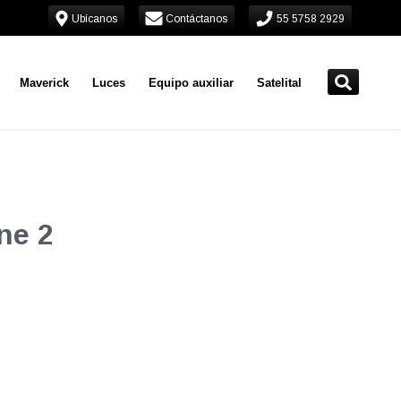
Ubícanos
Contáctanos
55 5758 2929
Maverick
Luces
Equipo auxiliar
Satelital
ne 2