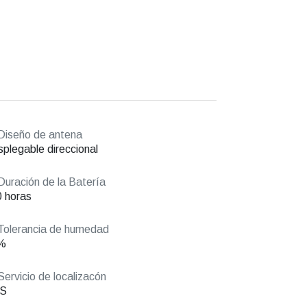
iseño de antena
plegable direccional
uración de la Batería
 horas
olerancia de humedad
%
ervicio de localizacón
S