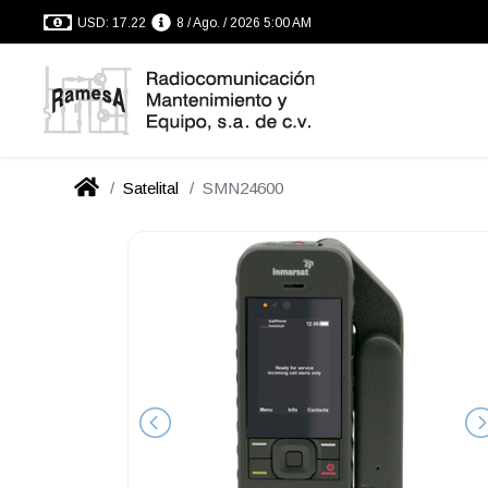
USD: 17.22
8 / Ago. / 2026 5:00 AM
Satelital
SMN24600