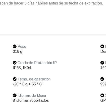
ben de hacer 5 días hábiles antes de su fecha de expiración.
Peso
D
316 g
Des
Grado de Protección IP
D
IP65, IK04
160
Temp. de operación
T
-20 ° C a + 55 ° C
95
Idiomas de Menu
S
8 idiomas soportados
GP