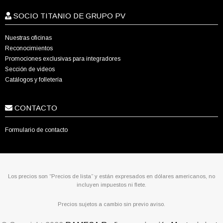
SOCIO TITANIO DE GRUPO PV
Nuestras oficinas
Reconocimientos
Promociones exclusivas para integradores
Sección de videos
Catálogos y folletería
CONTACTO
Formulario de contacto
Los precios son “Precios de lista” y están expresados en dólares americanos, no
incluyen impuestos ni flete.
Precios sujetos a cambio sin previo aviso.