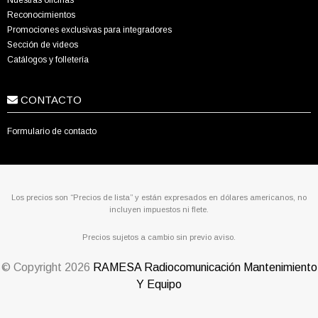
Reconocimientos
Promociones exclusivas para integradores
Sección de videos
Catálogos y folletería
CONTACTO
Formulario de contacto
Los precios son “Precios de lista” y están expresados en dólares americanos, no
incluyen impuestos ni flete.
Precios sujetos a cambio sin previo aviso.
© Copyright
2026
RAMESA Radiocomunicación Mantenimiento
Y Equipo