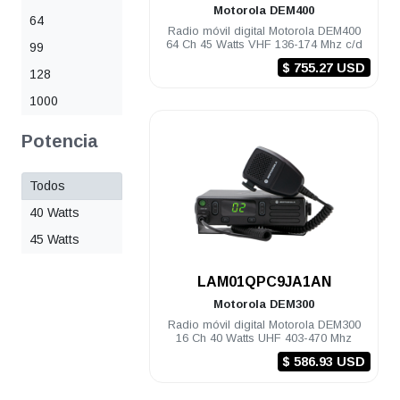
Motorola
DEM400
64
Radio móvil digital Motorola DEM400
64 Ch 45 Watts VHF 136-174 Mhz c/d
99
$ 755.27 USD
128
1000
Potencia
Todos
40 Watts
45 Watts
.
LAM01QPC9JA1AN
Motorola
DEM300
Radio móvil digital Motorola DEM300
16 Ch 40 Watts UHF 403-470 Mhz
$ 586.93 USD