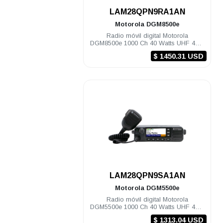
.
LAM28QPN9RA1AN
Motorola
DGM8500e
Radio móvil digital Motorola
DGM8500e 1000 Ch 40 Watts UHF 403-
470 Mhz c/gps
$ 1450.31 USD
.
LAM28QPN9SA1AN
Motorola
DGM5500e
Radio móvil digital Motorola
DGM5500e 1000 Ch 40 Watts UHF 403-
470 Mhz
$ 1313.04 USD