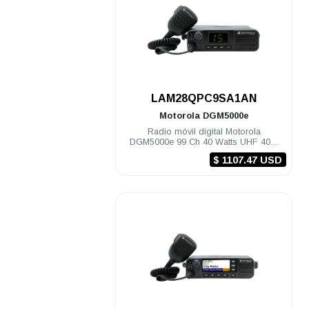
.
LAM28QPC9SA1AN
Motorola
DGM5000e
Radio móvil digital Motorola
DGM5000e 99 Ch 40 Watts UHF 403-
470 Mhz
$ 1107.47 USD