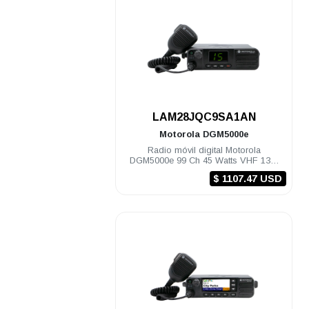
.
LAM28JQC9SA1AN
Motorola
DGM5000e
Radio móvil digital Motorola
DGM5000e 99 Ch 45 Watts VHF 136-
174 Mhz
$ 1107.47 USD