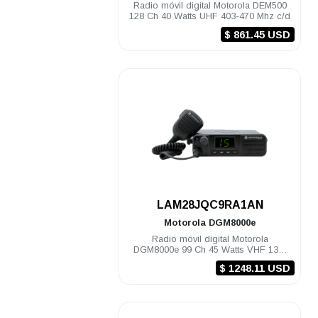
Radio móvil digital Motorola DEM500
128 Ch 40 Watts UHF 403-470 Mhz c/d
$ 861.45 USD
.
LAM28JQC9RA1AN
Motorola
DGM8000e
Radio móvil digital Motorola
DGM8000e 99 Ch 45 Watts VHF 136-
174 Mhz c/gps
$ 1248.11 USD