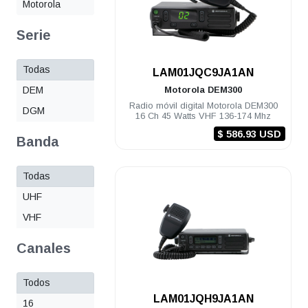
Motorola
Serie
Todas
.
LAM01JQC9JA1AN
DEM
Motorola
DEM300
Radio móvil digital Motorola DEM300
DGM
16 Ch 45 Watts VHF 136-174 Mhz
$ 586.93 USD
Banda
Todas
UHF
VHF
Canales
Todos
.
LAM01JQH9JA1AN
16