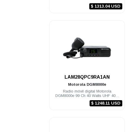
174 Mhz s/gps
$ 1313.04 USD
.
LAM28QPC9RA1AN
Motorola
DGM8000e
Radio móvil digital Motorola
DGM8000e 99 Ch 40 Watts UHF 403-
470 Mhz c/gps
$ 1248.11 USD