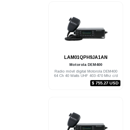
.
LAM01QPH9JA1AN
Motorola
DEM400
Radio móvil digital Motorola DEM400
64 Ch 40 Watts UHF 403-470 Mhz c/d
$ 755.27 USD