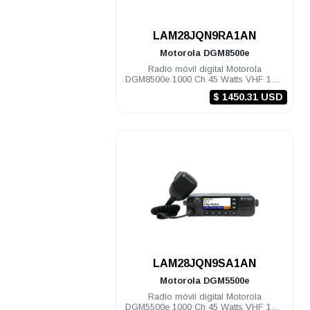
.
LAM28JQN9RA1AN
Motorola
DGM8500e
Radio móvil digital Motorola
DGM8500e 1000 Ch 45 Watts VHF 136-
174 Mhz c/gps
$ 1450.31 USD
.
LAM28JQN9SA1AN
Motorola
DGM5500e
Radio móvil digital Motorola
DGM5500e 1000 Ch 45 Watts VHF 136-