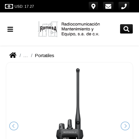
USD: 17.27
...
Portatiles