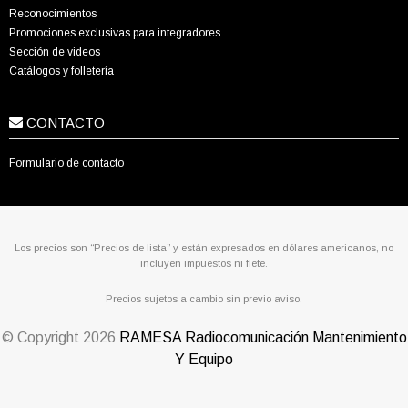
Reconocimientos
Promociones exclusivas para integradores
Sección de videos
Catálogos y folletería
CONTACTO
Formulario de contacto
Los precios son “Precios de lista” y están expresados en dólares americanos, no
incluyen impuestos ni flete.
Precios sujetos a cambio sin previo aviso.
© Copyright
2026
RAMESA Radiocomunicación Mantenimiento
Y Equipo