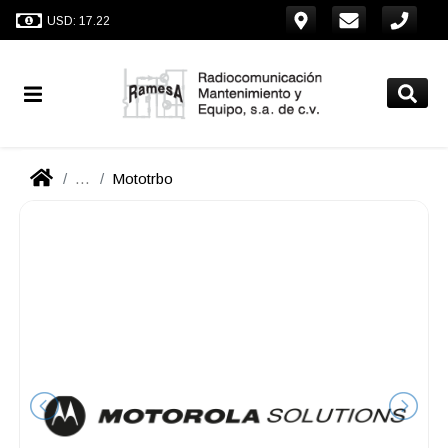
USD: 17.22
...
Mototrbo