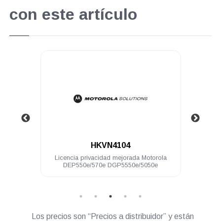
con este artículo
.
.
HKVN4104
HKVN
Licencia privacidad mejorada Motorola
Licencia CapacityPlu
DEP550e/570e DGP5550e/5050e
DEP500 DGP8000/500
DGM8000/50
Los precios son “Precios a distribuidor” y están