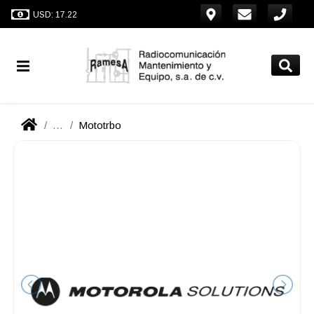
USD: 17.22
...
Mototrbo