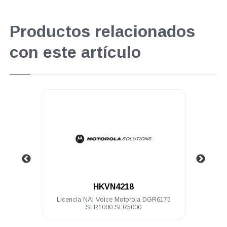
Productos relacionados
con este artículo
.
HKVN4218
 64 Ch
Licencia NAI Voice Motorola DGR6175
Lice
SLR1000 SLR5000