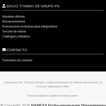
SOCIO TITANIO DE GRUPO PV
Nuestras oficinas
Reconocimientos
Promociones exclusivas para integradores
Sección de videos
Catálogos y folletería
CONTACTO
Formulario de contacto
Los precios son “Precios de lista” y están expresados en dólares americanos, no
incluyen impuestos ni flete.
Precios sujetos a cambio sin previo aviso.
© Copyright
2026
RAMESA Radiocomunicación Mantenimiento