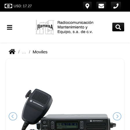
USD: 17.27
...
Moviles