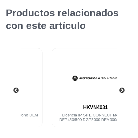
Productos relacionados
con este artículo
.
HKVN4031
no DEM
Licencia IP SITE CONNECT Motorola
Cabl
DEP450/500 DGP5000 DEM300/400/500
pote
DGM5000