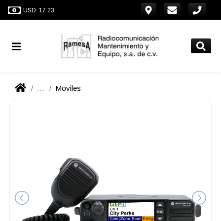
USD: 17.23
...
Moviles