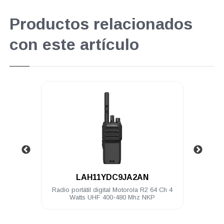
Productos relacionados
con este artículo
.
LAH11YDC9JA2AN
4 Ch 5
Radio portátil digital Motorola R2 64 Ch 4
Micr
Watts UHF 400-480 Mhz NKP
Intrí