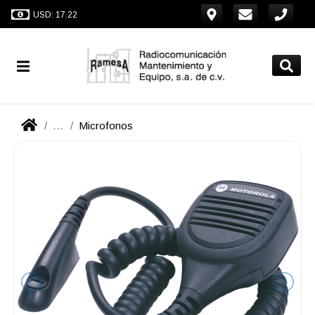
USD: 17.22
...
Microfonos