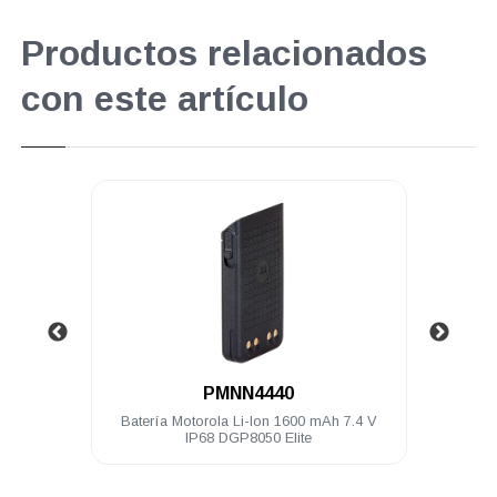
Productos relacionados
con este artículo
.
PMNN4440
hilos
Batería Motorola Li-Ion 1600 mAh 7.4 V
Micró
 Elite
IP68 DGP8050 Elite
de