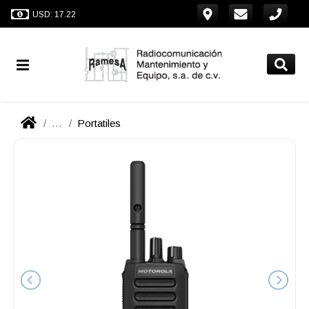
USD: 17.22
...
Portatiles