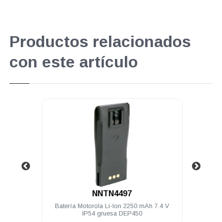
Productos relacionados
con este artículo
.
NNTN4497
3.5 mm
Batería Motorola Li-Ion 2250 mAh 7.4 V
K
250
IP54 gruesa DEP450