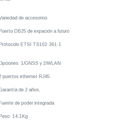
ariedad de accesorios
uerto DB25 de expación a futuro
Protocolo ETSI TS102-361-1
Opciones: 1/GNSS y 2/WLAN
 puertos ethernet RJ45
arantía de 2 años.
uente de poder integrada
Peso: 14.1Kg