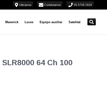
Ubícanos
Contáctanos
55 5758 2929
Maverick
Luces
Equipo auxiliar
Satelital
la SLR8000 64 Ch 100