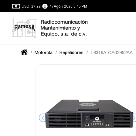
USD: 17.22
7 / Ago. / 2026 8:45 PM
Motorola
Repetidores
T8319A-CA02962AA