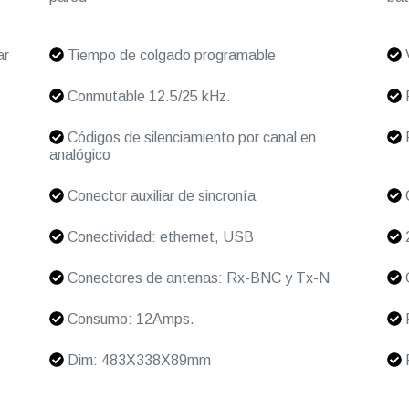
ar
Tiempo de colgado programable
V
Conmutable 12.5/25 kHz.
P
Códigos de silenciamiento por canal en
analógico
Conector auxiliar de sincronía
Conectividad: ethernet, USB
2
Conectores de antenas: Rx-BNC y Tx-N
G
Consumo: 12Amps.
F
Dim: 483X338X89mm