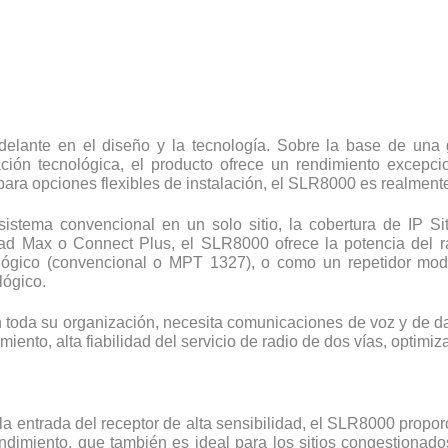
elante en el diseño y la tecnología. Sobre la base de una 
vación tecnológica, el producto ofrece un rendimiento excepci
para opciones flexibles de instalación, el SLR8000 es realment
 sistema convencional en un solo sitio, la cobertura de IP S
ad Max o Connect Plus, el SLR8000 ofrece la potencia del rad
ógico (convencional o MPT 1327), o como un repetidor modo 
lógico.
 toda su organización, necesita comunicaciones de voz y de da
iento, alta fiabilidad del servicio de radio de dos vías, optimiz
 la entrada del receptor de alta sensibilidad, el SLR8000 propo
endimiento, que también es ideal para los sitios congestionad