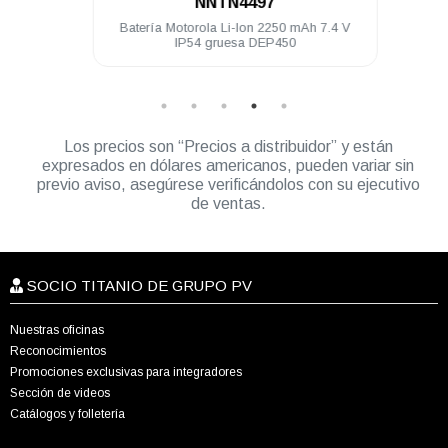
NNTN4497
3.5 mm
Batería Motorola Li-Ion 2250 mAh 7.4 V
K
250
IP54 gruesa DEP450
Los precios son “Precios a distribuidor” y están
expresados en dólares americanos, pueden variar sin
previo aviso, asegúrese verificándolos con su ejecutivo
de ventas.
SOCIO TITANIO DE GRUPO PV
Nuestras oficinas
Reconocimientos
Promociones exclusivas para integradores
Sección de videos
Catálogos y folletería