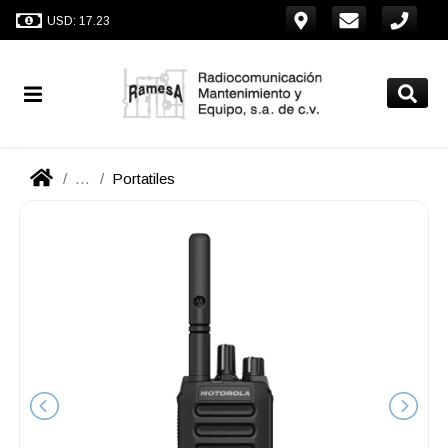
USD: 17.23
...
Portatiles