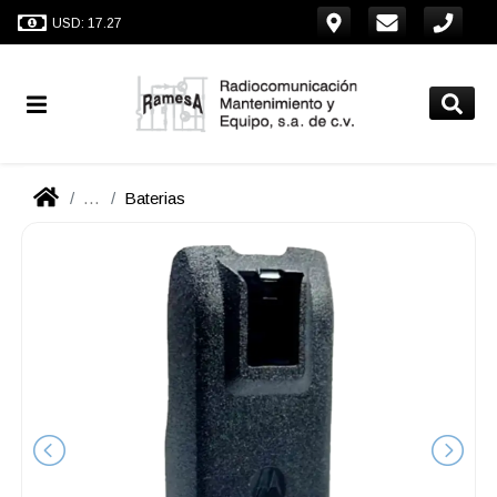
USD: 17.27
...
Baterias