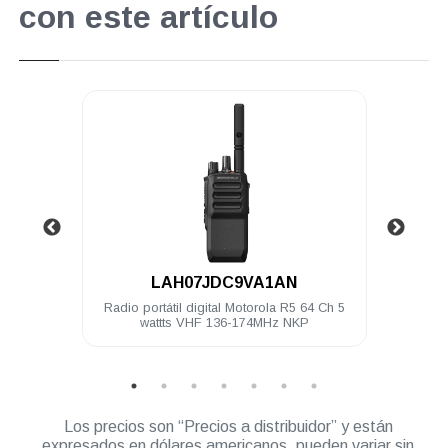
con este artículo
.
LAH07JDC9VA1AN
uación
Radio portátil digital Motorola R5 64 Ch 5
Radio
 R5
wattts VHF 136-174MHz NKP
Los precios son “Precios a distribuidor” y están
expresados en dólares americanos, pueden variar sin