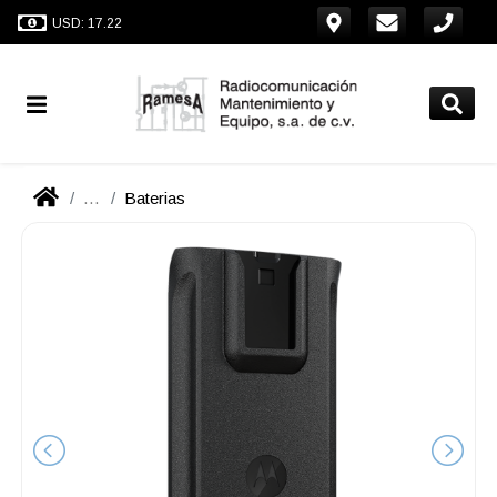
USD: 17.22
...
Baterias