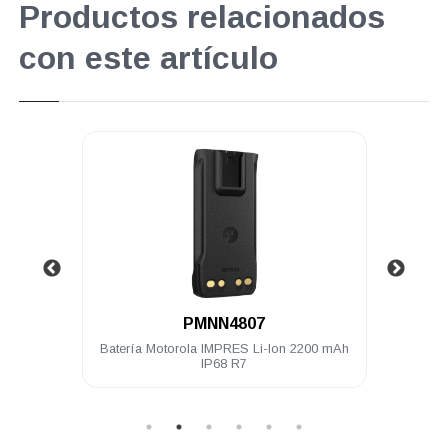
Productos relacionados
con este artículo
.
PMNN4807
4 Ch 5
Batería Motorola IMPRES Li-Ion 2200 mAh
Radio
TIA
IP68 R7
wa