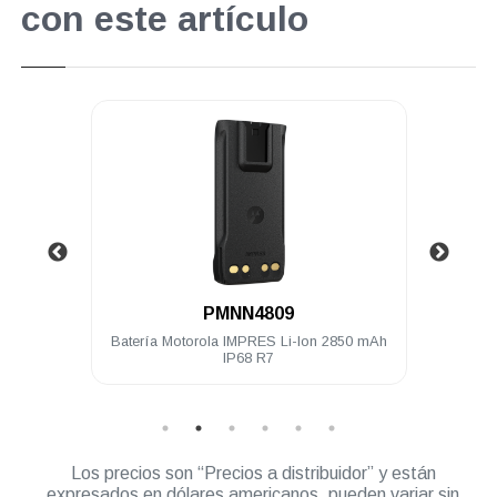
con este artículo
.
PMNN4809
00 Ch 5
Batería Motorola IMPRES Li-Ion 2850 mAh
Radio
KP
IP68 R7
Los precios son “Precios a distribuidor” y están
expresados en dólares americanos, pueden variar sin