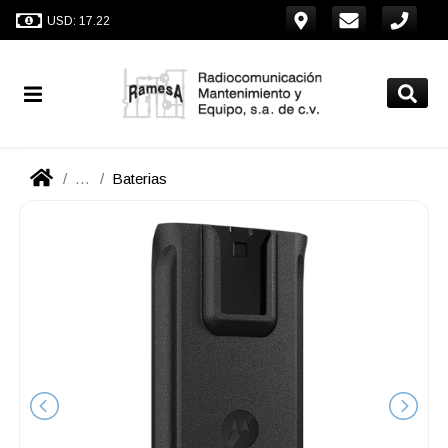
USD: 17.22
...
Baterias