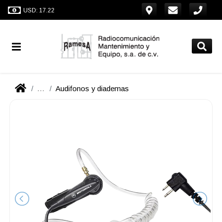
USD: 17.22
...
Audifonos y diademas