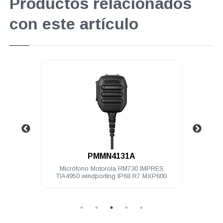
Productos relacionados
con este artículo
.
PMMN4131A
00 Ch 5
Micrófono Motorola RM730 IMPRES
Bater
litado
TIA4950 windporting IP68 R7 MXP600