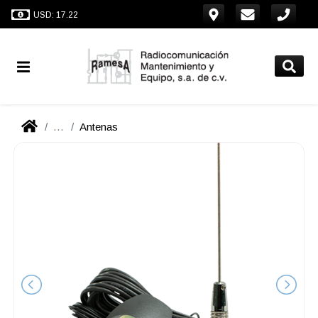
USD: 17.22
...
Antenas