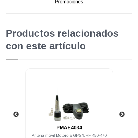
Promociones
Productos relacionados
con este artículo
.
PMAE4034
hz 1/4
Antena móvil Motorola GPS/UHF 450-470
Ante