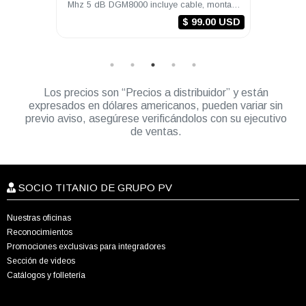
ctores
Mhz 5 dB DGM8000 incluye cable, montaje
1/4 
y conectores
0 USD
$ 99.00 USD
Los precios son “Precios a distribuidor” y están
expresados en dólares americanos, pueden variar sin
previo aviso, asegúrese verificándolos con su ejecutivo
de ventas.
SOCIO TITANIO DE GRUPO PV
Nuestras oficinas
Reconocimientos
Promociones exclusivas para integradores
Sección de videos
Catálogos y folletería