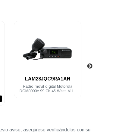
.
.
LAM28JQC9RA1AN
PMAE4033
Radio móvil digital Motorola
Antena Motorola GPS/UH
DGM8000e 99 Ch 45 Watts VHF
470Mhz 3.5 dB cable mont
136-174 Mhz c/gps
conectores DGM8000
$ 99.0
DGM8500e
evio aviso, asegúrese verificándolos con su