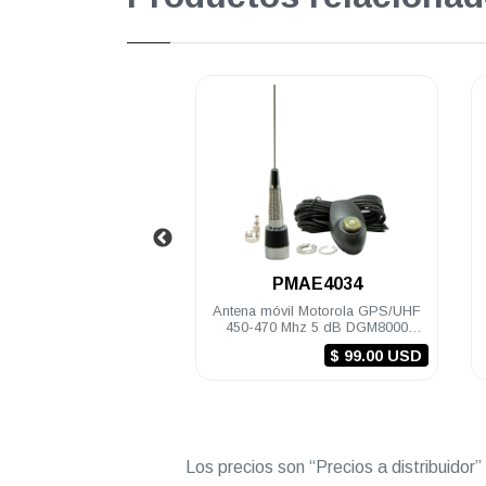
.
.
AE4033
PMAE4034
rola GPS/UHF 450-
Antena móvil Motorola GPS/UHF
An
B cable montaje y
450-470 Mhz 5 dB DGM8000
150
res DGM8000e
incluye cable, montaje y
U 
$ 99.00 USD
$ 99.00 USD
M8500e
conectores
Los precios son “Precios a distribuidor