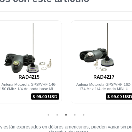
.
.
RAD4215
RAD4217
tena Motorola GPS/VHF 146-
Antena Motorola GPS/VHF 162-
.8Mhz 1/4 de onda base MINI-
174 Mhz 1/4 de onda MINI-U
cable montaje y conectores
cable montaje y conectores
$ 99.00 USD
$ 99.00 USD
DGM8000e
DGM8000e DGM8000
” y están expresados en dólares americanos, pueden variar sin pr