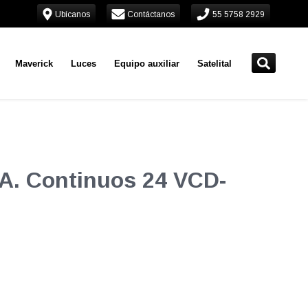
Ubícanos
Contáctanos
55 5758 2929
Maverick
Luces
Equipo auxiliar
Satelital
 A. Continuos 24 VCD-