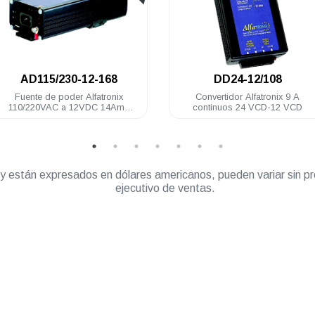
.
.
DD24-12/108
AD115/230-12-
Convertidor Alfatronix 9 A
Fuente de poder Alfa
continuos 24 VCD-12 VCD
110/220VAC a 12VD
rango continuo
” y están expresados en dólares americanos, pueden variar sin pr
ejecutivo de ventas.