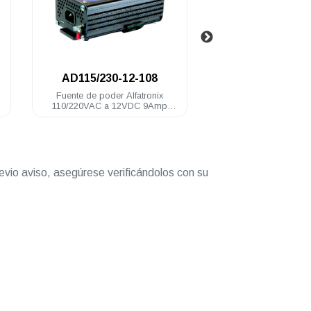
.
108
DD24-12/240
P
tronix
Convertidor Alfatronix 20 A
Convertido
C 9Amp
Continuos 25 A Intermitentes 240
Continuos
Vol
evio aviso, asegúrese verificándolos con su