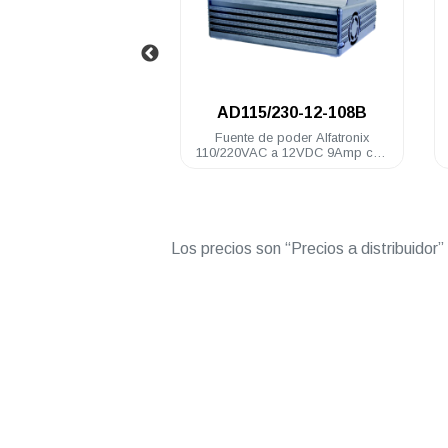
.
AD115/230-12-108B
AD115/230-12-168
Fuente de poder Alfatronix
Fuente de poder Alfatronix
10/220VAC a 12VDC 9Amp con
110/220VAC a 12VDC 14Amp
braket serie PRO bat respaldo
rango continuo
Los precios son “Precios a distribuidor