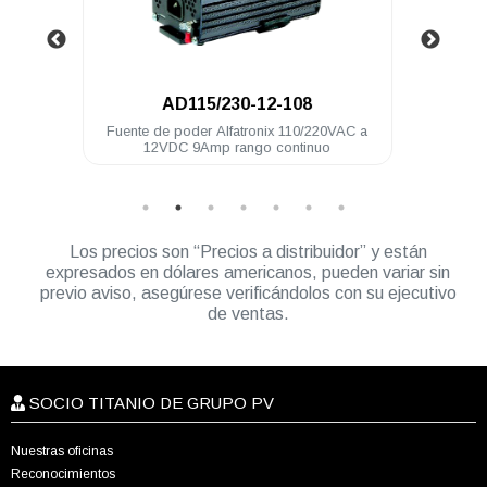
08
AD115/230-12-168
10/220VAC a
Fuente de poder Alfatronix 110/220VAC a
 continuo
12VDC 14Amp rango continuo
Los precios son “Precios a distribuidor” y están
expresados en dólares americanos, pueden variar sin
previo aviso, asegúrese verificándolos con su ejecutivo
de ventas.
SOCIO TITANIO DE GRUPO PV
Nuestras oficinas
Reconocimientos