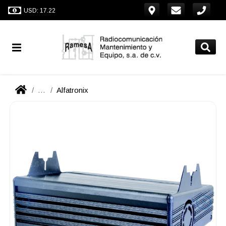
USD: 17.22
...
Alfatronix