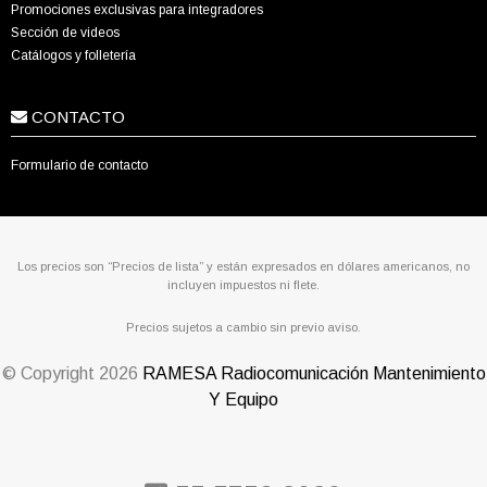
Promociones exclusivas para integradores
Sección de videos
Catálogos y folletería
CONTACTO
Formulario de contacto
Los precios son “Precios de lista” y están expresados en dólares americanos, no
incluyen impuestos ni flete.
Precios sujetos a cambio sin previo aviso.
© Copyright
2026
RAMESA Radiocomunicación Mantenimiento
Y Equipo