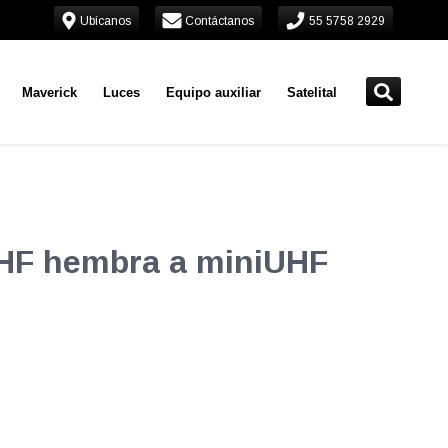
Ubícanos
Contáctanos
55 5758 2929
Maverick
Luces
Equipo auxiliar
Satelital
UHF hembra a miniUHF