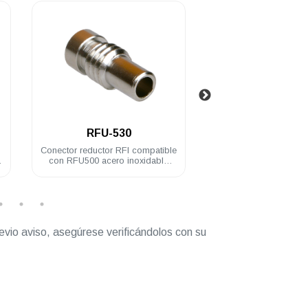
.
.
RFU-530
RFU-600
Conector reductor RFI compatible
Conector RFI miniUHF
con RFU500 acero inoxidable
soldado acero inoxid
RG58U
evio aviso, asegúrese verificándolos con su