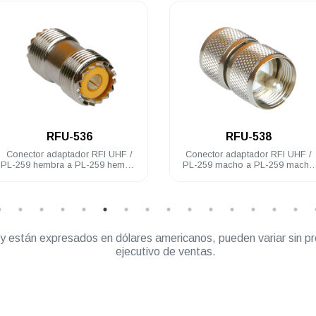
.
.
RFU-536
RFU-538
Conector adaptador RFI UHF /
Conector adaptador RFI UHF /
PL-259 hembra a PL-259 hembra
PL-259 macho a PL-259 macho
acero inoxidable
acero inoxidable
” y están expresados en dólares americanos, pueden variar sin pr
ejecutivo de ventas.