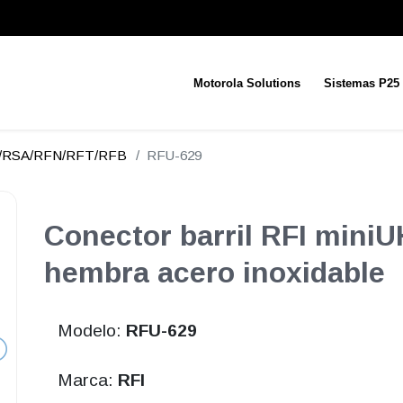
Motorola Solutions
Sistemas P25
N/RSA/RFN/RFT/RFB
RFU-629
Conector barril RFI mini
hembra acero inoxidable
Modelo:
RFU-629
Marca:
RFI