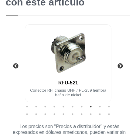
con este artículo
.
RFU-521
 acero
Conector RFI chasis UHF / PL-259 hembra
Con
baño de nickel
hembr
Los precios son “Precios a distribuidor” y están
expresados en dólares americanos, pueden variar sin