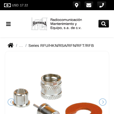
USD: 17.22
...
Series RFU/HKN/RSA/RFN/RFT/RFB