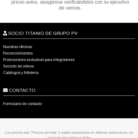
previo aviso, asegúrese verificándolos con su ejecutivo
de ventas.
SOCIO TITANIO DE GRUPO PV
Nuestras oficinas
Reconocimientos
Promociones exclusivas para integradores
Sección de videos
Catálogos y folletería
CONTACTO
Formulario de contacto
Los precios son “Precios de lista” y están expresados en dólares americanos, no
incluyen impuestos ni flete.