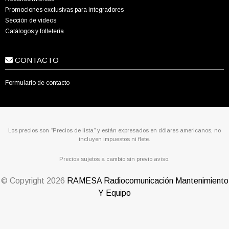
Promociones exclusivas para integradores
Sección de videos
Catálogos y folletería
CONTACTO
Formulario de contacto
Los precios son “Precios de lista” y están expresados en dólares americanos, no
incluyen impuestos ni flete.
Precios sujetos a cambio sin previo aviso.
© Copyright
2026
RAMESA Radiocomunicación Mantenimiento
Y Equipo