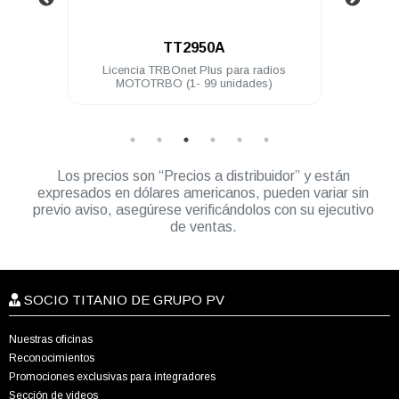
.
TT2960A
a radios
Licencia TRBOnet Plus puesto adicional de
ades)
consola de despacho
Los precios son “Precios a distribuidor” y están
expresados en dólares americanos, pueden variar sin
previo aviso, asegúrese verificándolos con su ejecutivo
de ventas.
SOCIO TITANIO DE GRUPO PV
Nuestras oficinas
Reconocimientos
Promociones exclusivas para integradores
Sección de videos