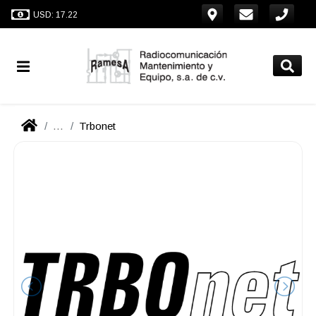
USD: 17.22
...
Trbonet