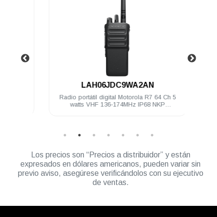
.
LAH06JDC9WA2AN
4 Ch 5
Radio portátil digital Motorola R7 64 Ch 5
Radio 
ilitado
watts VHF 136-174MHz IP68 NKP
watts
Compatible
Los precios son “Precios a distribuidor” y están
expresados en dólares americanos, pueden variar sin
previo aviso, asegúrese verificándolos con su ejecutivo
de ventas.