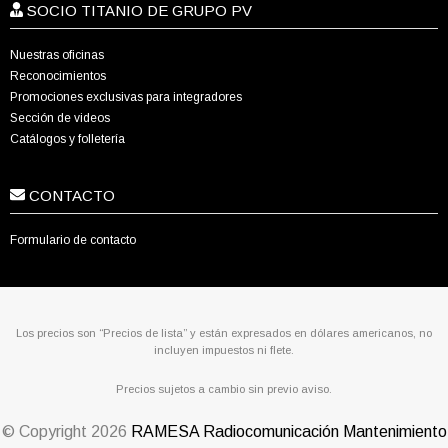
SOCIO TITANIO DE GRUPO PV
Nuestras oficinas
Reconocimientos
Promociones exclusivas para integradores
Sección de videos
Catálogos y folletería
CONTACTO
Formulario de contacto
Los precios son “Precios de lista” y están expresados en dólares americanos, no
incluyen impuestos ni flete.
Precios sujetos a cambio sin previo aviso.
© Copyright
2026
RAMESA Radiocomunicación Mantenimiento