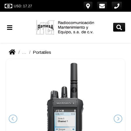
USD: 17.27
...
Portatiles