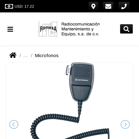
USD: 17.22
...
Microfonos