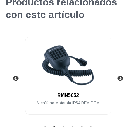
Productos relacionados
con este artículo
.
RMN5052
0 128
Micrófono Motorola IP54 DEM DGM
Radio
/d