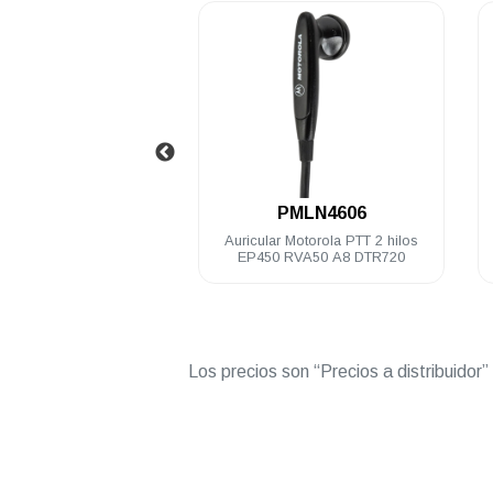
.
.
84KDC8AA4AN
PMLN4606
tátil análogo Motorola
Auricular Motorola PTT 2 hilos
 5 Watts VHF 150-174
EP450 RVA50 A8 DTR720
Mhz NKP
Los precios son “Precios a distribuidor