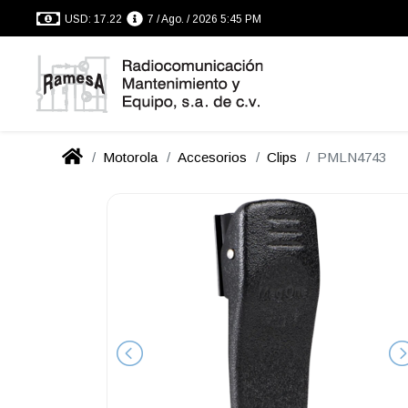
USD: 17.22
7 / Ago. / 2026 5:45 PM
Motorola
Accesorios
Clips
PMLN4743