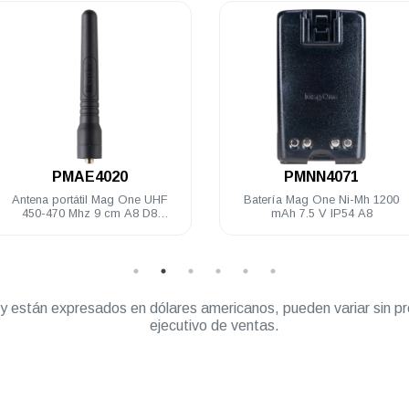
.
.
PMAE4020
PMNN4071
Antena portátil Mag One UHF
Batería Mag One Ni-Mh 1200
450-470 Mhz 9 cm A8 D8
mAh 7.5 V IP54 A8
EP350MX
” y están expresados en dólares americanos, pueden variar sin pr
ejecutivo de ventas.