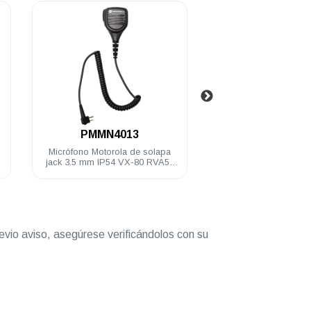
.
.
PMMN4013
PMLN444
Micrófono Motorola de solapa
Audífono Motorola m
jack 3.5 mm IP54 VX-80 RVA50
c/VOX 1 hilo negro 
EP350MX DEP250 DEP450 A8
D8 DEP450 DT
R2
evio aviso, asegúrese verificándolos con su