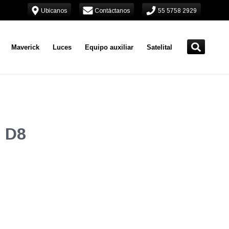
Ubícanos
Contáctanos
55 5758 2929
Maverick
Luces
Equipo auxiliar
Satelital
8 D8