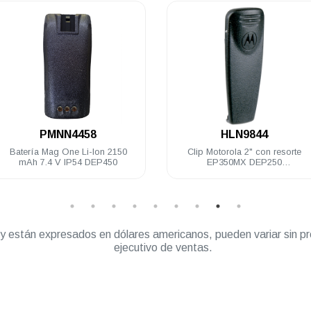
.
.
PMNN4458
HLN9844
Batería Mag One Li-Ion 2150
Clip Motorola 2" con resorte
mAh 7.4 V IP54 DEP450
EP350MX DEP250
PRO5150/7150
” y están expresados en dólares americanos, pueden variar sin pr
ejecutivo de ventas.