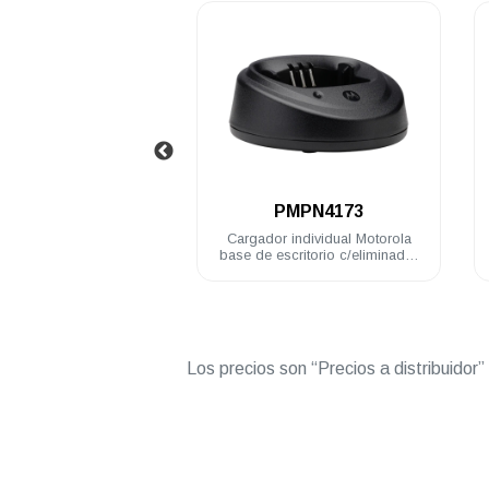
.
.
NNTN4497
PMPN4173
otorola Li-Ion 2250 mAh
Cargador individual Motorola
IP54 gruesa DEP450
base de escritorio c/eliminador
120V no Impres EP450 DEP450
R2
Los precios son “Precios a distribuidor