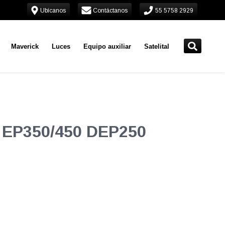
Ubícanos
Contáctanos
55 5758 2929
Maverick
Luces
Equipo auxiliar
Satelital
3" EP350/450 DEP250