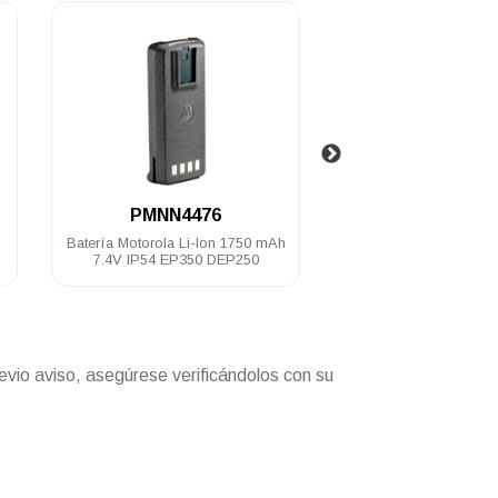
.
.
PMNN4476
PMNN408
Batería Motorola Li-Ion 1750 mAh
Batería Motorola Li-I
7.4V IP54 EP350 DEP250
7.2 V IP54 EP
evio aviso, asegúrese verificándolos con su