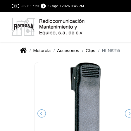
USD: 17.23
6 / Ago. / 2026 8:45 PM
Motorola
Accesorios
Clips
HLN8255