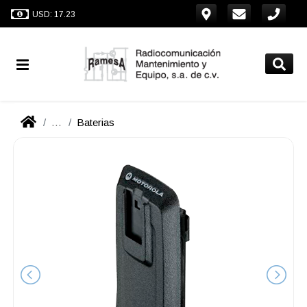
USD: 17.23
...
Baterias