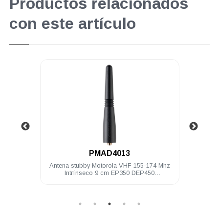
Productos relacionados
con este artículo
.
PMAD4013
 Mhz 9
Antena stubby Motorola VHF 155-174 Mhz
Bater
Intrínseco 9 cm EP350 DEP450
PRO5150/7150 PRO Elite