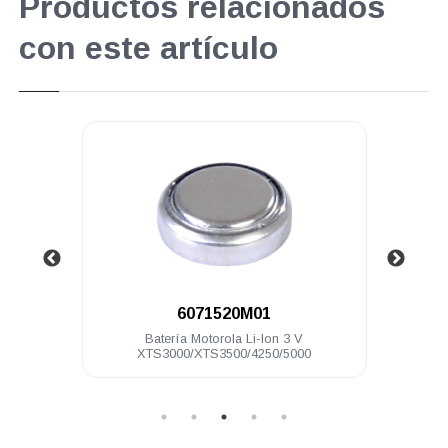
Productos relacionados
con este artículo
.
6071520M01
7.4 V
Batería Motorola Li-Ion 3 V
Ant
XTS3000/XTS3500/4250/5000
MTP15