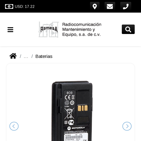
USD: 17.22
...
Baterias