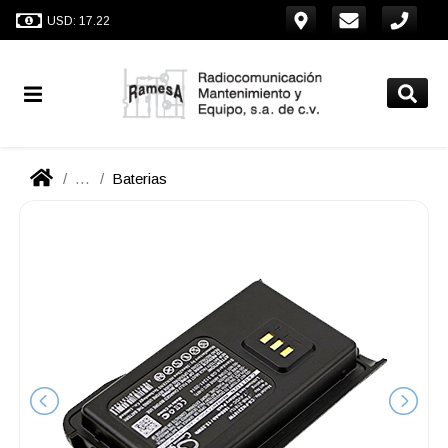
USD: 17.22
...
Baterias