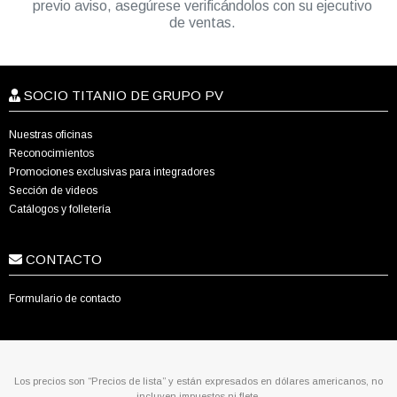
previo aviso, asegúrese verificándolos con su ejecutivo
de ventas.
SOCIO TITANIO DE GRUPO PV
Nuestras oficinas
Reconocimientos
Promociones exclusivas para integradores
Sección de videos
Catálogos y folletería
CONTACTO
Formulario de contacto
Los precios son “Precios de lista” y están expresados en dólares americanos, no
incluyen impuestos ni flete.