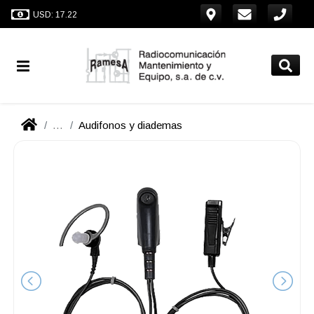
USD: 17.22
...
Audifonos y diademas