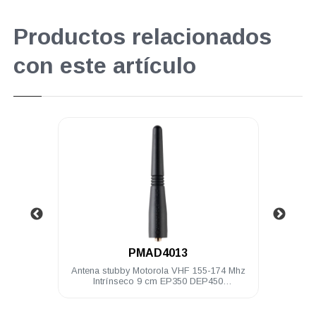
Productos relacionados
con este artículo
.
PMAD4013
 Mhz 9
Antena stubby Motorola VHF 155-174 Mhz
Bater
Intrínseco 9 cm EP350 DEP450
PRO5150/7150 PRO Elite