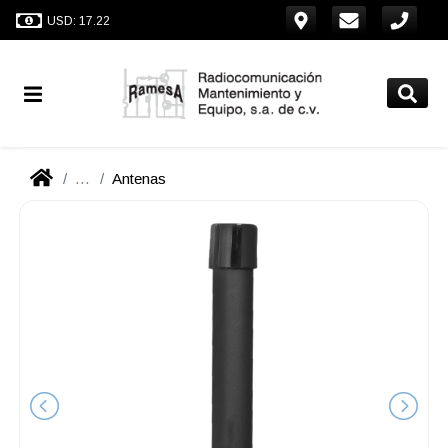
USD: 17.22
...
Antenas