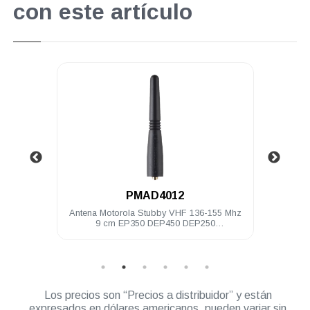
con este artículo
.
PMAD4012
146-174
Antena Motorola Stubby VHF 136-155 Mhz
Antena po
9 cm EP350 DEP450 DEP250
PRO5150/7150
Los precios son “Precios a distribuidor” y están
expresados en dólares americanos, pueden variar sin