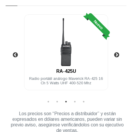
Nuevo
Nuevo
RA-425U
7V RA-
Radio portátil análogo Maverick RA-425 16
Cl
Ch 5 Watts UHF 400-520 Mhz
Los precios son “Precios a distribuidor” y están
expresados en dólares americanos, pueden variar sin
previo aviso, asegúrese verificándolos con su ejecutivo
de ventas.