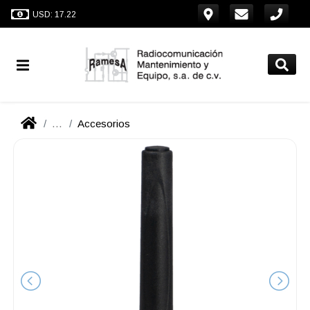
USD: 17.22
...
Accesorios