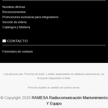
Nuestras oficinas
Reconocimientos
Promociones exclusivas para integradores
Sección de videos
Catálogos y folletería
CONTACTO
Formulario de contacto
Los precios son “Precios de lista” y están expresados en dólares americanos, no
incluyen impuestos ni flete.
Precios sujetos a cambio sin previo aviso.
© Copyright
2026
RAMESA Radiocomunicación Mantenimiento
Y Equipo