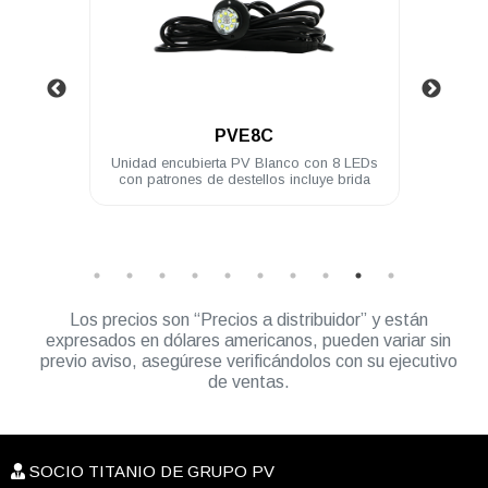
.
PVL4A
 con 8 LEDs
Modulo PV ASSAULT 4 LED 3W difusor
cluye brida
180° ámbar
Los precios son “Precios a distribuidor” y están
expresados en dólares americanos, pueden variar sin
previo aviso, asegúrese verificándolos con su ejecutivo
de ventas.
SOCIO TITANIO DE GRUPO PV