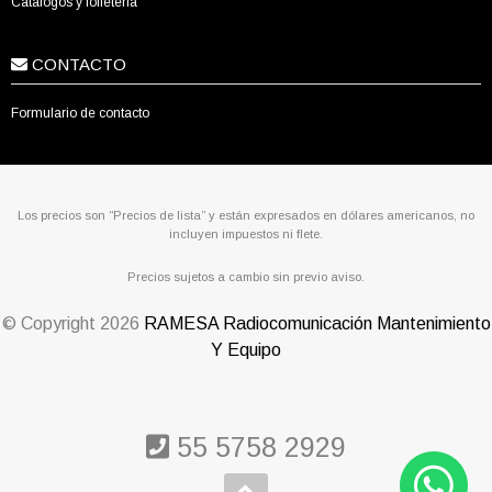
Catálogos y folletería
CONTACTO
Formulario de contacto
Los precios son “Precios de lista” y están expresados en dólares americanos, no
incluyen impuestos ni flete.
Precios sujetos a cambio sin previo aviso.
© Copyright
2026
RAMESA Radiocomunicación Mantenimiento
Y Equipo
55 5758 2929