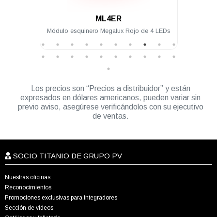
.
R
ML4IA-1
ux Rojo de 4 LEDs
Módulo intermedio Megalux Ámbar de 4
LEDs para torreta Megalux 2.0
Los precios son “Precios a distribuidor” y están
expresados en dólares americanos, pueden variar sin
previo aviso, asegúrese verificándolos con su ejecutivo
de ventas.
SOCIO TITANIO DE GRUPO PV
Nuestras oficinas
Reconocimientos
Promociones exclusivas para integradores
Sección de videos