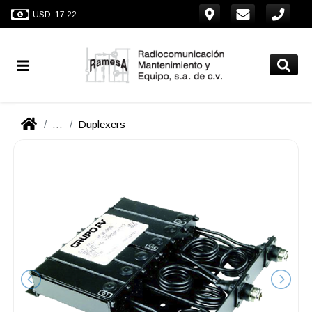
USD: 17.22
...
Duplexers