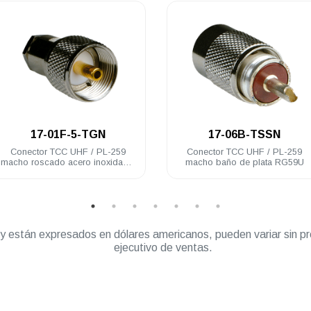
.
.
17-01F-5-TGN
17-06B-TSSN
Conector TCC UHF / PL-259
Conector TCC UHF / PL-259
macho roscado acero inoxidable
macho baño de plata RG59U
RG58U
” y están expresados en dólares americanos, pueden variar sin pr
ejecutivo de ventas.