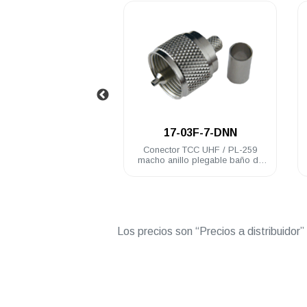
.
.
17-32F-DGN
17-03F-7-DNN
or TCC UHF / PL-259
Conector TCC UHF / PL-259
cero inoxidable RG58U
macho anillo plegable baño de
nickel RG58U
Los precios son “Precios a distribuidor