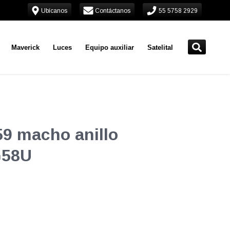
Ubícanos
Contáctanos
55 5758 2929
Maverick
Luces
Equipo auxiliar
Satelital
9 macho anillo
G58U