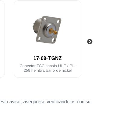
.
.
17-08-TGNZ
17-10-DN
Conector TCC chasis UHF / PL-
Conector barril TCC 
259 hembra baño de nickel
259 macho a UHF /
macho acero inox
evio aviso, asegúrese verificándolos con su