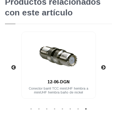
Productos relacionados
con este artículo
.
12-06-DGN
mbra a
Conector barril TCC miniUHF hembra a
Cone
miniUHF hembra baño de nickel