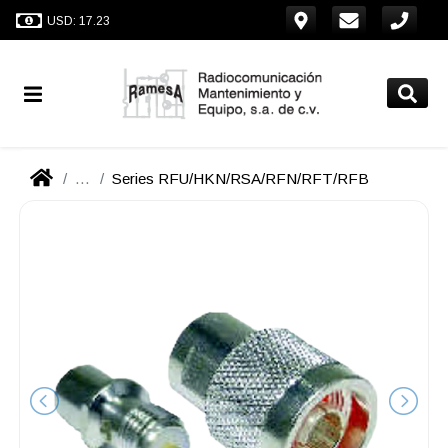
USD: 17.23
...
Series RFU/HKN/RSA/RFN/RFT/RFB