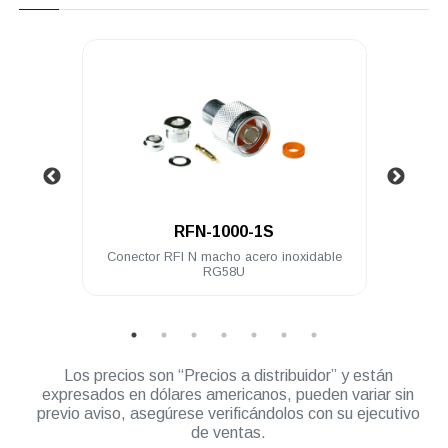
.
RFN-1000-1S
 a PL-
Conector RFI N macho acero inoxidable
Cone
ble
RG58U
Los precios son “Precios a distribuidor” y están
expresados en dólares americanos, pueden variar sin
previo aviso, asegúrese verificándolos con su ejecutivo
de ventas.