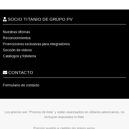
SOCIO TITANIO DE GRUPO PV
Nuestras oficinas
Reconocimientos
Promociones exclusivas para integradores
Sección de videos
Catálogos y folletería
CONTACTO
Formulario de contacto
Los precios son “Precios de lista” y están expresados en dólares americanos, no
incluyen impuestos ni flete.
Precios sujetos a cambio sin previo aviso.