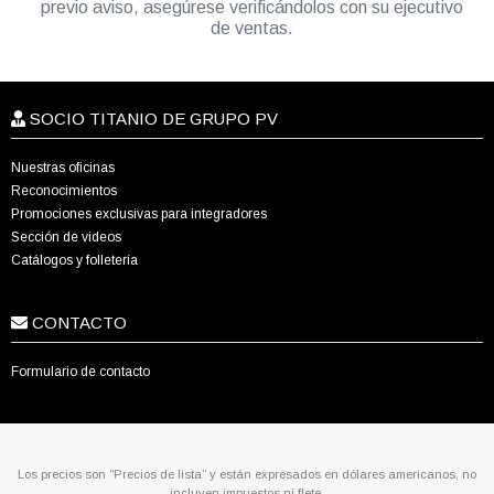
previo aviso, asegúrese verificándolos con su ejecutivo
de ventas.
SOCIO TITANIO DE GRUPO PV
Nuestras oficinas
Reconocimientos
Promociones exclusivas para integradores
Sección de videos
Catálogos y folletería
CONTACTO
Formulario de contacto
Los precios son “Precios de lista” y están expresados en dólares americanos, no
incluyen impuestos ni flete.