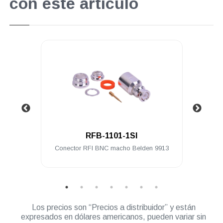
con este artículo
.
RFB-1101-1SI
ra a
Conector RFI BNC macho Belden 9913
Conec
Los precios son “Precios a distribuidor” y están
expresados en dólares americanos, pueden variar sin