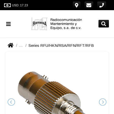
USD: 17.23
...
Series RFU/HKN/RSA/RFN/RFT/RFB