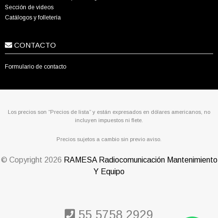
Sección de videos
Catálogos y folletería
CONTACTO
Formulario de contacto
Los precios son “Precios de lista” y están expresados en dólares americanos, no
incluyen impuestos ni flete.
Precios sujetos a cambio sin previo aviso.
© Copyright
2026
RAMESA Radiocomunicación Mantenimiento
Y Equipo
55 5758 2929