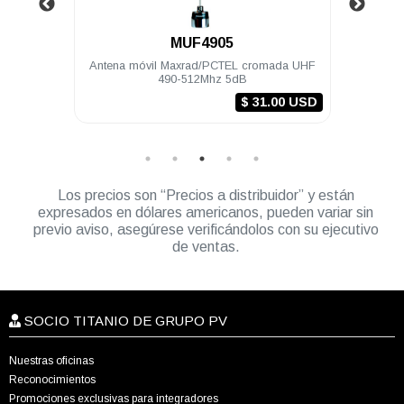
MUF4905
MYA-
Antena móvil Maxrad/PCTEL cromada UHF
Antena base Maxrad
490-512Mhz 5dB
Trunking 806-866Mh
hem
$ 31.00 USD
Los precios son “Precios a distribuidor” y están
expresados en dólares americanos, pueden variar sin
previo aviso, asegúrese verificándolos con su ejecutivo
de ventas.
SOCIO TITANIO DE GRUPO PV
Nuestras oficinas
Reconocimientos
Promociones exclusivas para integradores