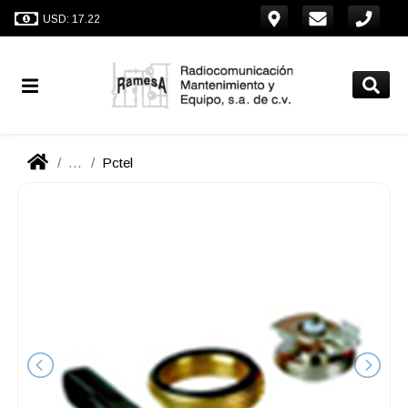
USD: 17.22
...
Pctel